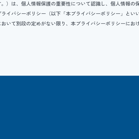
す。）は、個人情報保護の重要性について認識し、個人情報の
プライバシーポリシー（以下「本プライバシーポリシー」とい
において別段の定めがない限り、本プライバシーポリシーにお
とは、個人情報保護法第2条第1項により定義される個人情報
します。
ビス等」といいます。）の提供のため
せ等への対応のため
シー等（以下「規約等」といいます。）に違反する行為に対す
を通知するため
等の開発等に役立てるため